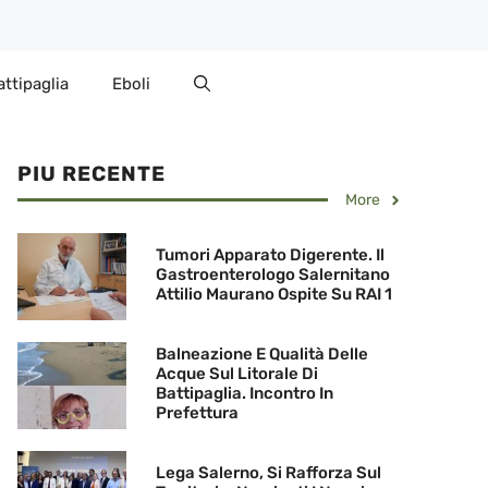
attipaglia
Eboli
PIU RECENTE
More
Tumori Apparato Digerente. Il
Gastroenterologo Salernitano
Attilio Maurano Ospite Su RAI 1
Balneazione E Qualità Delle
Acque Sul Litorale Di
Battipaglia. Incontro In
Prefettura
Lega Salerno, Si Rafforza Sul