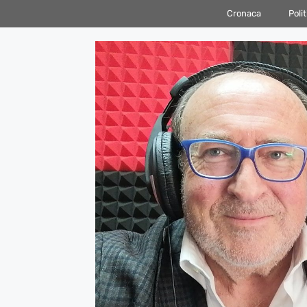
Vai
Cronaca
Polit
al
contenuto