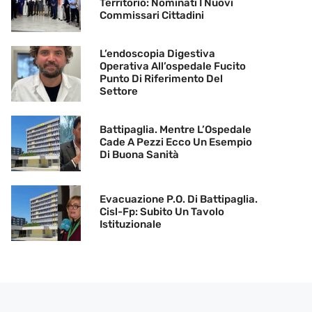
Territorio: Nominati I Nuovi
Commissari Cittadini
L’endoscopia Digestiva
Operativa All’ospedale Fucito
Punto Di Riferimento Del
Settore
Battipaglia. Mentre L’Ospedale
Cade A Pezzi Ecco Un Esempio
Di Buona Sanità
Evacuazione P.O. Di Battipaglia.
Cisl-Fp: Subito Un Tavolo
Istituzionale