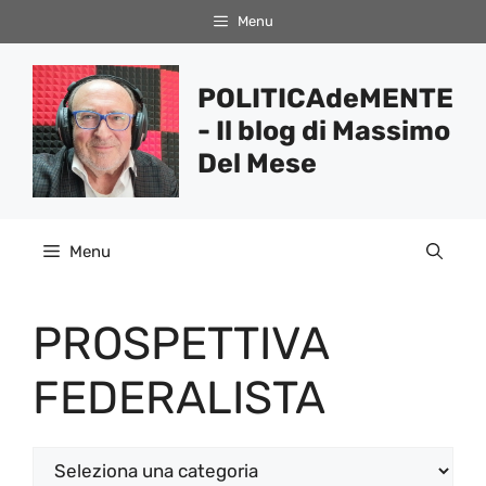
Vai
Menu
al
contenuto
POLITICAdeMENTE
- Il blog di Massimo
Del Mese
Menu
PROSPETTIVA
FEDERALISTA
Categorie