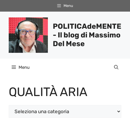
Vai
Menu
al
contenuto
POLITICAdeMENTE
- Il blog di Massimo
Del Mese
Menu
QUALITÀ ARIA
Categorie