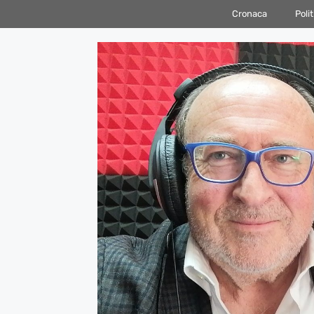
Vai
Cronaca
Polit
al
contenuto