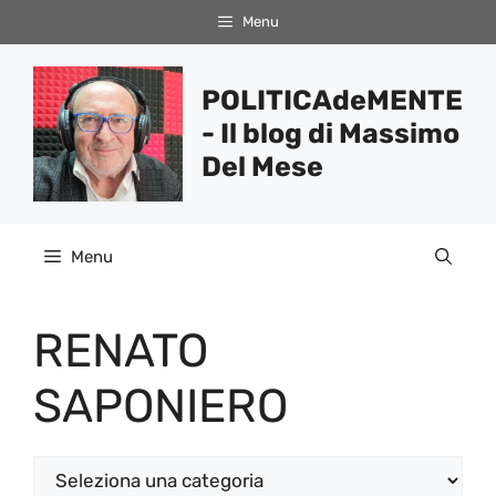
Vai
Menu
al
contenuto
POLITICAdeMENTE
- Il blog di Massimo
Del Mese
Menu
RENATO
SAPONIERO
Categorie