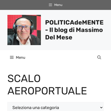
Vai
Menu
al
contenuto
POLITICAdeMENTE
- Il blog di Massimo
Del Mese
Menu
SCALO
AEROPORTUALE
Categorie