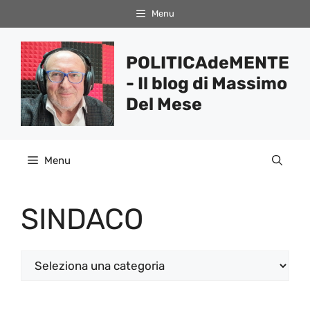
Vai
Menu
al
contenuto
POLITICAdeMENTE
- Il blog di Massimo
Del Mese
Menu
SINDACO
Categorie