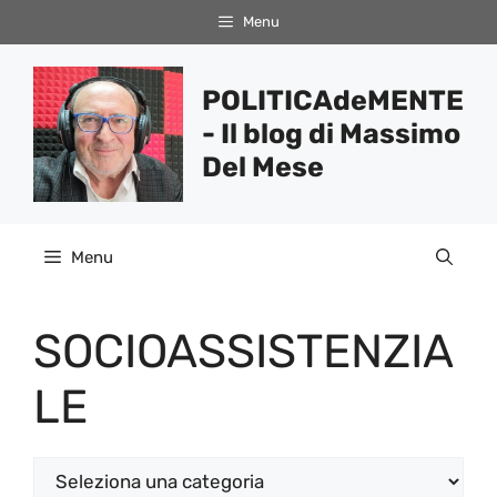
Vai
Menu
al
contenuto
POLITICAdeMENTE
- Il blog di Massimo
Del Mese
Menu
SOCIOASSISTENZIA
LE
Categorie