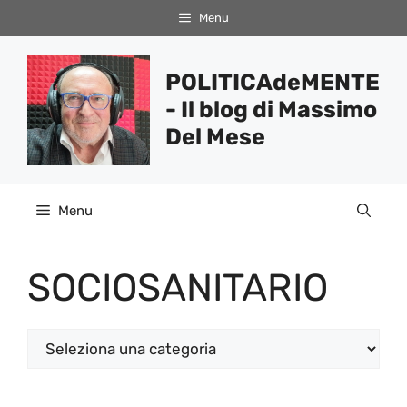
Vai
Menu
al
contenuto
POLITICAdeMENTE
- Il blog di Massimo
Del Mese
Menu
SOCIOSANITARIO
Categorie