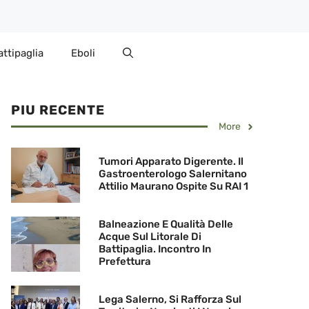
attipaglia
Eboli
PIU RECENTE
More
Tumori Apparato Digerente. Il
Gastroenterologo Salernitano
Attilio Maurano Ospite Su RAI 1
Balneazione E Qualità Delle
Acque Sul Litorale Di
Battipaglia. Incontro In
Prefettura
Lega Salerno, Si Rafforza Sul