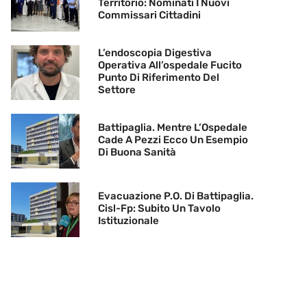
Territorio: Nominati I Nuovi
Commissari Cittadini
L’endoscopia Digestiva
Operativa All’ospedale Fucito
Punto Di Riferimento Del
Settore
Battipaglia. Mentre L’Ospedale
Cade A Pezzi Ecco Un Esempio
Di Buona Sanità
Evacuazione P.O. Di Battipaglia.
Cisl-Fp: Subito Un Tavolo
Istituzionale