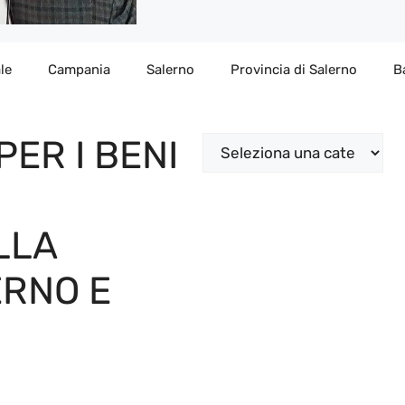
le
Campania
Salerno
Provincia di Salerno
B
ER I BENI
Categorie
LLA
ERNO E