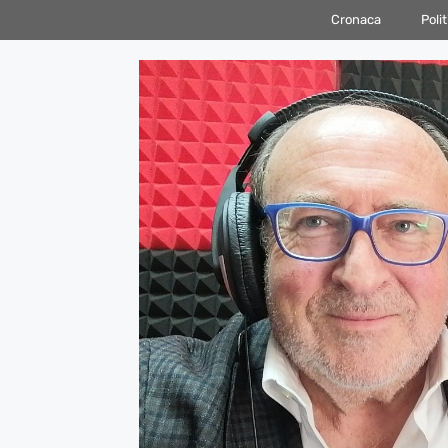
Vai
Cronaca
Polit
al
contenuto