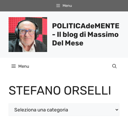
Vai
Menu
al
contenuto
POLITICAdeMENTE
- Il blog di Massimo
Del Mese
Menu
STEFANO ORSELLI
Categorie