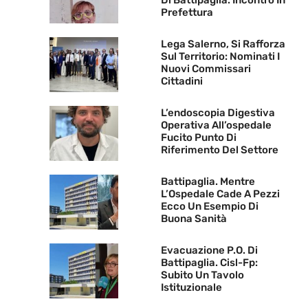
Di Battipaglia. Incontro In
Prefettura
Lega Salerno, Si Rafforza
Sul Territorio: Nominati I
Nuovi Commissari
Cittadini
L’endoscopia Digestiva
Operativa All’ospedale
Fucito Punto Di
Riferimento Del Settore
Battipaglia. Mentre
L’Ospedale Cade A Pezzi
Ecco Un Esempio Di
Buona Sanità
Evacuazione P.O. Di
Battipaglia. Cisl-Fp:
Subito Un Tavolo
Istituzionale