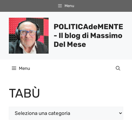
Vai
Menu
al
contenuto
POLITICAdeMENTE
- Il blog di Massimo
Del Mese
Menu
TABÙ
Categorie