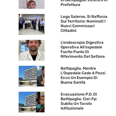
Di Battipaglia. Incontro In
Prefettura
Lega Salerno, Si Rafforza
Sul Territorio: Nominati I
Nuovi Commissari
Cittadini
L’endoscopia Digestiva
Operativa All’ospedale
Fucito Punto Di
Riferimento Del Settore
Battipaglia. Mentre
L’Ospedale Cade A Pezzi
Ecco Un Esempio Di
Buona Sanità
Evacuazione P.O. Di
Battipaglia. Cisl-Fp:
Subito Un Tavolo
Istituzionale