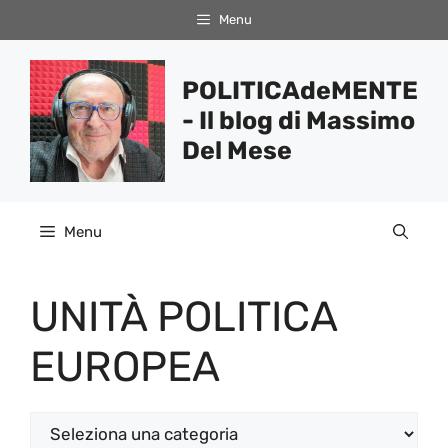
Vai
Menu
al
contenuto
POLITICAdeMENTE
- Il blog di Massimo
Del Mese
Menu
UNITÀ POLITICA
EUROPEA
Categorie