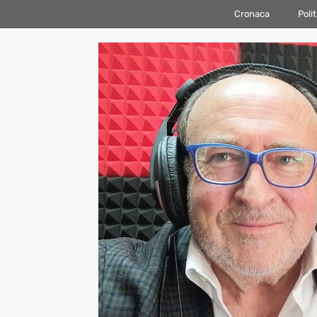
Vai
Cronaca
Polit
al
contenuto