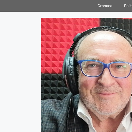
Vai
Cronaca
Polit
al
contenuto