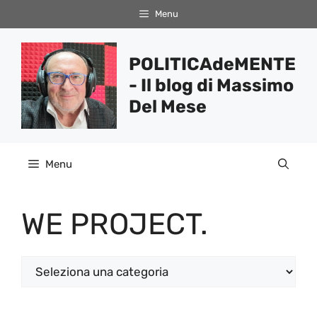
Vai
Menu
al
contenuto
POLITICAdeMENTE
- Il blog di Massimo
Del Mese
Menu
WE PROJECT.
Categorie