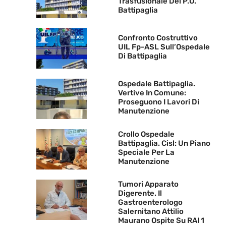
Trasfusionale Del P.O.
Battipaglia
Confronto Costruttivo
UIL Fp-ASL Sull’Ospedale
Di Battipaglia
Ospedale Battipaglia.
Vertive In Comune:
Proseguono I Lavori Di
Manutenzione
Crollo Ospedale
Battipaglia. Cisl: Un Piano
Speciale Per La
Manutenzione
Tumori Apparato
Digerente. Il
Gastroenterologo
Salernitano Attilio
Maurano Ospite Su RAI 1