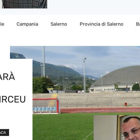
le
Campania
Salerno
Provincia di Salerno
B
ARÀ
DIRCEU
ACA