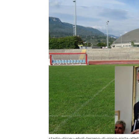
stadio-dirceu-eboli-terreno-di-gioco-pista-atle