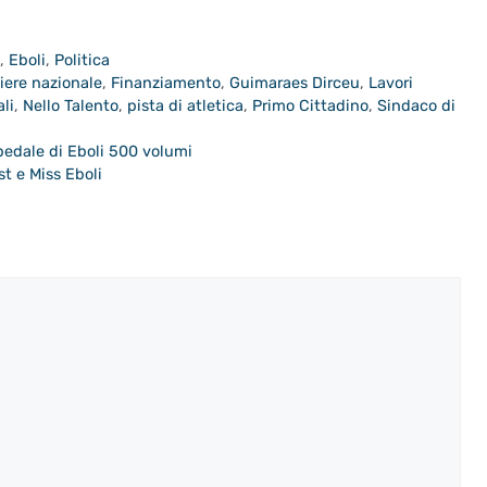
a
,
Eboli
,
Politica
iere nazionale
,
Finanziamento
,
Guimaraes Dirceu
,
Lavori
li
,
Nello Talento
,
pista di atletica
,
Primo Cittadino
,
Sindaco di
spedale di Eboli 500 volumi
t e Miss Eboli