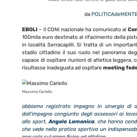
da
POLITICAdeMENT
EBOLI
– Il CONI nazionale ha comunicato al
Com
100mila euro destinato al rifacimento della pist
in località Serracapilli. Si tratta di un importa
stadio cittadino il suo ruolo nel panorama degli
capace di ospitare riunioni di atletica leggera,
risultasse inadeguata ad ospitare
meeting fede
Massimo Cariello
abbiamo registrato impegno in sinergia di a
dall’impegno congiunto degli assessori ai lavori
allo sport,
Angela Lamonica
, che hanno condi
che vede nella pratica sportiva un indispensabil
non solo sul piano fisico ed atletico
.