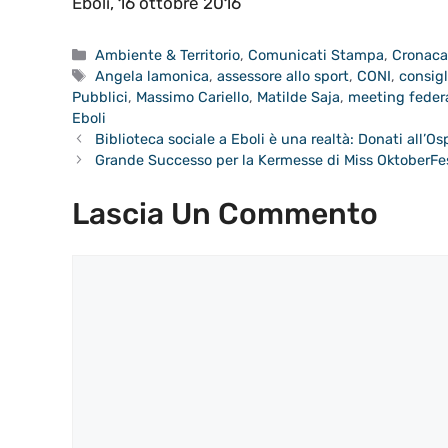
Eboli, 16 ottobre 2016
Categorie
Ambiente & Territorio
,
Comunicati Stampa
,
Cronac
Tag
Angela lamonica
,
assessore allo sport
,
CONI
,
consigl
Pubblici
,
Massimo Cariello
,
Matilde Saja
,
meeting federa
Eboli
Biblioteca sociale a Eboli è una realtà: Donati all’O
Grande Successo per la Kermesse di Miss OktoberFes
Lascia Un Commento
Commento