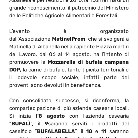
Albanella e per l’edizione 2016, la riconferma di un
grande riconoscimento, il patrocinio del Ministero
delle Politiche Agricole Alimentari e Forestali.
L’evento è organizzato
dall’Associazione
MatinelProm
, che si svolgerà a
Matinella di Albanella nella capiente Piazza martiri
del Lavoro, dal 06 al 14 agosto, ha l’intento di
promuovere la
Mozzarella di bufala campana
DOP,
la carne di bufalo, tante tipicità territoriali e
il lodevole scopo sociale, infatti parte dei
proventi sono devoluti in beneficenza.
Con consolidato successo, si riconferma, la
compartecipazione di più aziende casearie locali.
Si inizia
l’8 agosto
con l’azienda casearia
“
BUFALÌ
”, il
9
saranno serviti i prodotti del
caseificio “
BUFALABELLA
”, il
10
e
11
saranno