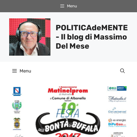
Vai
Menu
al
contenuto
POLITICAdeMENTE
- Il blog di Massimo
Del Mese
Menu