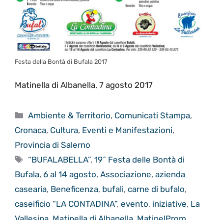
Festa della Bontà di Bufala 2017
Matinella di Albanella, 7 agosto 2017
Categorie
Ambiente & Territorio
,
Comunicati Stampa
,
Cronaca
,
Cultura
,
Eventi e Manifestazioni
,
Provincia di Salerno
Tag
“BUFALABELLA”
,
19^ Festa delle Bontà di
Bufala
,
6 al 14 agosto
,
Associazione
,
azienda
casearia
,
Beneficenza
,
bufali
,
carne di bufalo
,
caseificio “LA CONTADINA”
,
evento
,
iniziative
,
La
Vallesina
,
Matinella di Albanella
,
MatinelProm
,