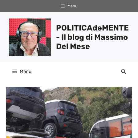
Vai
Menu
al
contenuto
POLITICAdeMENTE
- Il blog di Massimo
Del Mese
Menu