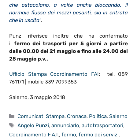
che ostacolano, a volte anche bloccando, il
normale flusso dei mezzi pesanti, sia in entrata
che in uscita
“
.
Punzi riferisce inoltre che ha confermato
il
fermo dei trasporti per 5 giorni a partire
dalle 00.00 del 21 maggio e fino alle 24.00 del
25 maggio p.v..
Ufficio Stampa Coordinamento FAI
: tel. 089
761171 | mobile 339 7099353
Salerno, 3 maggio 2018
Categorie
Comunicati Stampa
,
Cronaca
,
Politica
,
Salerno
Tag
Angelo Punzi
,
annunciarlo
,
autotrasportatori
,
Coordinamento F.A.I.
,
fermo
,
fermo dei servizi
,