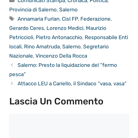
Comunicati Stampa
,
Cronaca
,
Politica
,
Provincia di Salerno
,
Salerno
Tag
Annamaria Furlan
,
Cisl FP
,
Federazione
,
Gerardo Ceres
,
Lorenzo Medici
,
Maurizio
Petriccioli
,
Pietro Antonacchio
,
Responsabile Enti
locali
,
Rino Amatruda
,
Salerno
,
Segretario
Nazionale
,
Vincenzo Della Rocca
Salerno: Presto la liquidazione del “fermo
pesca”
Attacco LEU a Cariello, il Sindaco “vasa, vasa”
Lascia Un Commento
Commento