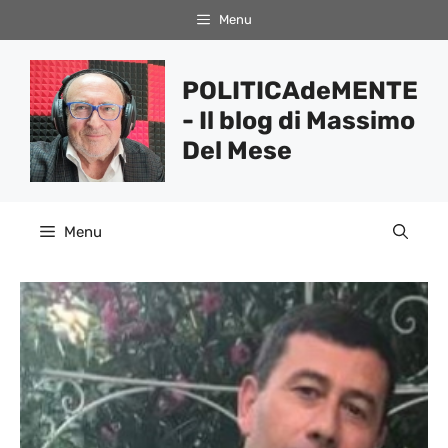
Vai
Menu
al
contenuto
POLITICAdeMENTE
- Il blog di Massimo
Del Mese
Menu