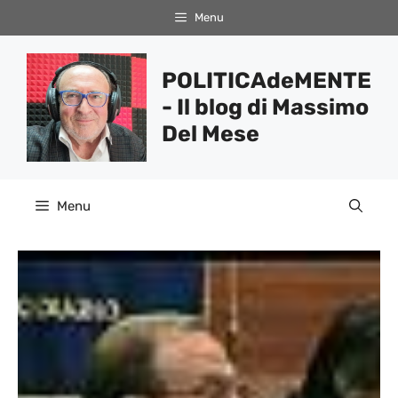
Vai
Menu
al
contenuto
POLITICAdeMENTE
- Il blog di Massimo
Del Mese
Menu