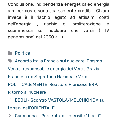
Conclusione: indipendenza energetica ed energia
a minor costo sono scarsamente credibili. Chiaro
invece è il rischio legato ad altissimi costi
dell’energia , rischio di proliferazione e
scommessa sul nucleare che verrà ( IV
generazione) nel 2030.<-->
Categorie
Politica
Tag
Accordo Italia Francia sul nucleare
,
Erasmo
Venosi responsabile energia dei Verdi
,
Grazia
Francescato Segretaria Nazionale Verdi
,
POLITICAdeMENTE
,
Reattore Francese ERP
,
Ritorno al nucleare
EBOLI- Scontro VASTOLA/MELCHIONDA sui
terreni dell'ORIENTALE
Campagna – Presentato il mensile “I fatti”