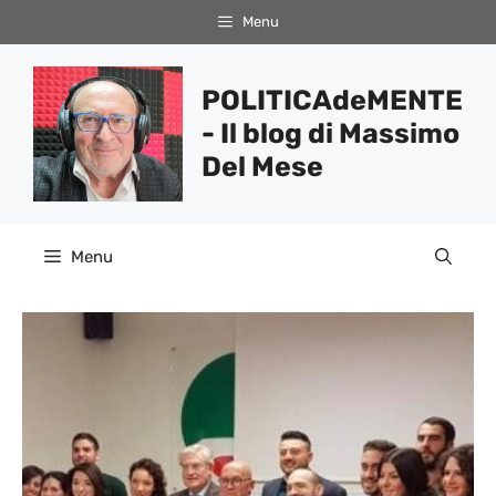
Vai
Menu
al
contenuto
POLITICAdeMENTE
- Il blog di Massimo
Del Mese
Menu