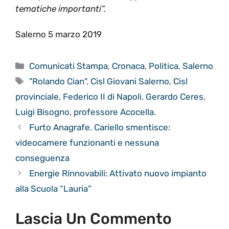
tematiche importanti”.
Salerno 5 marzo 2019
Categorie
Comunicati Stampa
,
Cronaca
,
Politica
,
Salerno
Tag
"Rolando Cian"
,
Cisl Giovani Salerno
,
Cisl
provinciale
,
Federico II di Napoli
,
Gerardo Ceres
,
Luigi Bisogno
,
professore Acocella.
Furto Anagrafe. Cariello smentisce:
videocamere funzionanti e nessuna
conseguenza
Energie Rinnovabili: Attivato nuovo impianto
alla Scuola “Lauria”
Lascia Un Commento