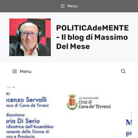
Vai
Menu
al
contenuto
POLITICAdeMENTE
- Il blog di Massimo
Del Mese
Menu