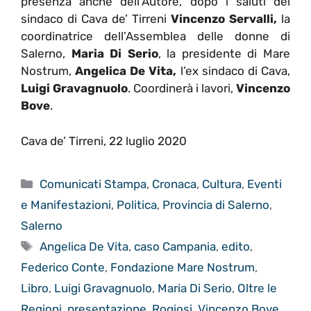
presenza anche dell’Autore, dopo i saluti del
sindaco di Cava de’ Tirreni
Vincenzo Servalli,
la
coordinatrice dell’Assemblea delle donne di
Salerno,
Maria Di Serio
, la presidente di Mare
Nostrum,
Angelica De Vita,
l’ex sindaco di Cava,
Luigi Gravagnuolo
. Coordinerà i lavori,
Vincenzo
Bove
.
Cava de’ Tirreni, 22 luglio 2020
Categorie
Comunicati Stampa
,
Cronaca
,
Cultura
,
Eventi
e Manifestazioni
,
Politica
,
Provincia di Salerno
,
Salerno
Tag
Angelica De Vita
,
caso Campania
,
edito
,
Federico Conte
,
Fondazione Mare Nostrum
,
Libro
,
Luigi Gravagnuolo
,
Maria Di Serio
,
Oltre le
Regioni
,
presentazione
,
Rogiosi
,
Vincenzo Bove
,