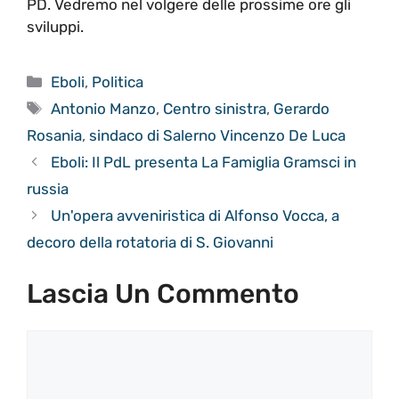
PD. Vedremo nel volgere delle prossime ore gli
sviluppi.
Categorie
Eboli
,
Politica
Tag
Antonio Manzo
,
Centro sinistra
,
Gerardo
Rosania
,
sindaco di Salerno Vincenzo De Luca
Eboli: Il PdL presenta La Famiglia Gramsci in
russia
Un'opera avveniristica di Alfonso Vocca, a
decoro della rotatoria di S. Giovanni
Lascia Un Commento
Commento