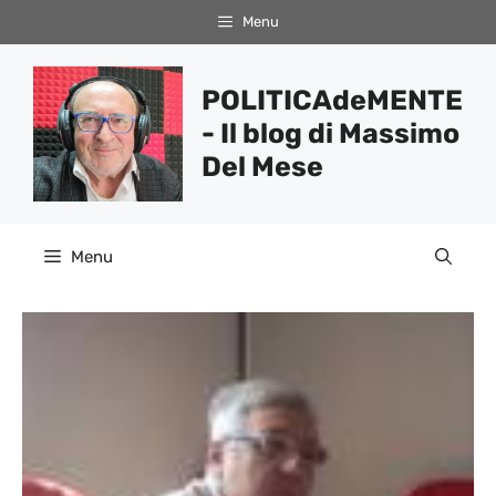
Vai
Menu
al
contenuto
POLITICAdeMENTE
- Il blog di Massimo
Del Mese
Menu