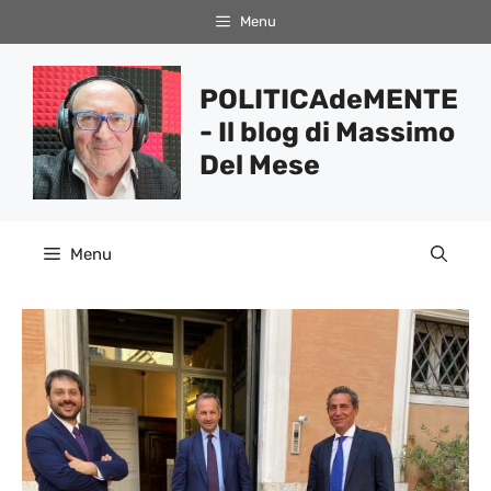
Vai
Menu
al
contenuto
POLITICAdeMENTE
- Il blog di Massimo
Del Mese
Menu