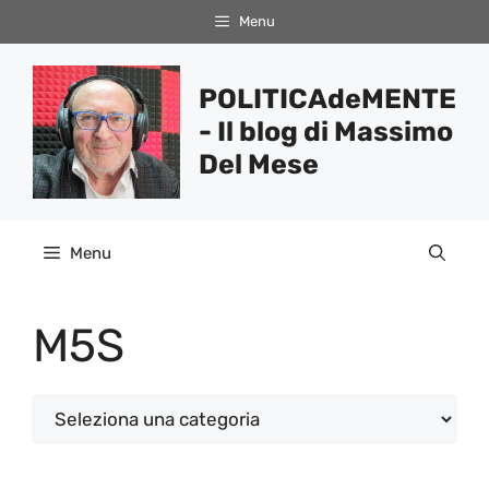
Vai
Menu
al
contenuto
POLITICAdeMENTE
- Il blog di Massimo
Del Mese
Menu
M5S
Categorie