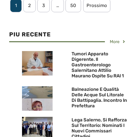
1
2
3
…
50
Prossimo
PIU RECENTE
More
Tumori Apparato
Digerente. Il
Gastroenterologo
Salernitano Attilio
Maurano Ospite Su RAI 1
Balneazione E Qualità
Delle Acque Sul Litorale
Di Battipaglia. Incontro In
Prefettura
Lega Salerno, Si Rafforza
Sul Territorio: Nominati I
Nuovi Commissari
Cittadini