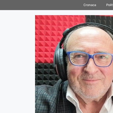
Vai
Cronaca
Polit
al
contenuto