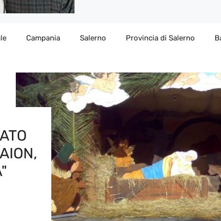
le
Campania
Salerno
Provincia di Salerno
B
MATO
AION,
"