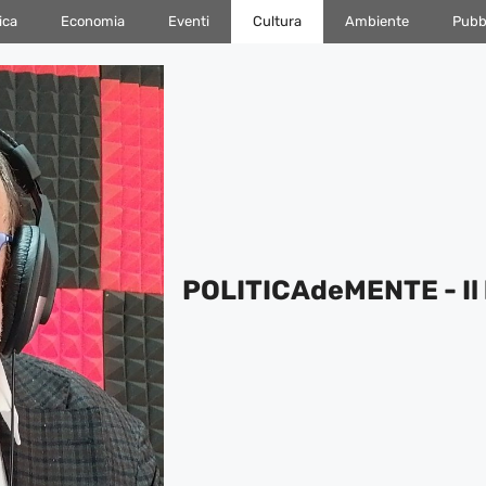
ica
Economia
Eventi
Cultura
Ambiente
Pubbl
POLITICAdeMENTE - Il 