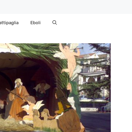
attipaglia
Eboli