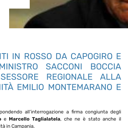
TI IN ROSSO DA CAPOGIRO E
MINISTRO SACCONI BOCCIA
SSESSORE REGIONALE ALLA
ITÀ EMILIO MONTEMARANO E
spondendo all’interrogazione a firma congiunta degli
o
e
Marcello Taglialatela
, che ne è stato anche il
ità in Campania.