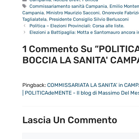
Tag
Commissariamento sanità Campania
,
Emilio Monte
Campania
,
Ministro Maurizio Sacconi
,
Onorevole Fabrizi
Taglialatela
,
Presidente Consiglio Silvio Berlusconi
Politica – Elezioni Provinciali: Corsa alle liste.
Elezioni a Battipaglia: Motta e Santomauro ancora in
1 Commento Su “POLITICA
BOCCIA LA SANITA' CAMP
Pingback:
COMMISSARIATA LA SANITA’ in CAMPAN
| POLITICAdeMENTE - Il blog di Massimo Del Me
Lascia Un Commento
Commento