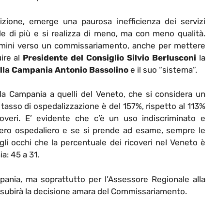
zione, emerge una paurosa inefficienza dei servizi
de di più e si realizza di meno, ma con meno qualità.
ammini verso un commissariamento, anche per mettere
uire al
Presidente del Consiglio Silvio Berlusconi
la
lla Campania Antonio Bassolino
e il suo “sistema”.
la Campania a quelli del Veneto, che si considera un
l tasso di ospedalizzazione è del 157%, rispetto al 113%
coveri. E’ evidente che c’è un uso indiscriminato e
overo ospedaliero e se si prende ad esame, sempre le
gli occhi che la percentuale dei ricoveri nel Veneto è
a: 45 a 31.
ania, ma soprattutto per l’Assessore Regionale alla
 subirà la decisione amara del Commissariamento.