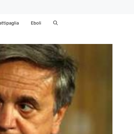
attipaglia
Eboli