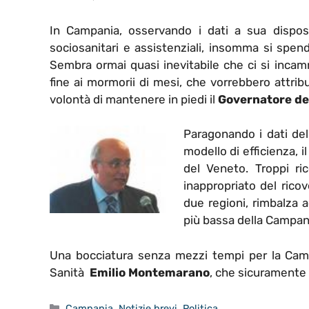
In Campania, osservando i dati a sua disposi
sociosanitari e assistenziali, insomma si spen
Sembra ormai quasi inevitabile che ci si inc
fine ai mormorii di mesi, che vorrebbero attrib
volontà di mantenere in piedi il
Governatore de
Paragonando i dati del
modello di efficienza, i
del Veneto. Troppi ri
inappropriato del ric
due regioni, rimbalza a
più bassa della Campani
Una bocciatura senza mezzi tempi per la Camp
Sanità
Emilio Montemarano
, che sicuramente
Categorie
Campania
,
Notizie brevi
,
Politica