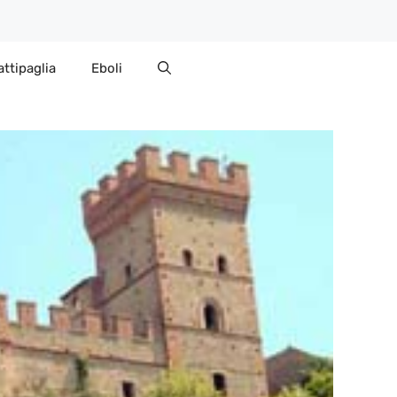
attipaglia
Eboli