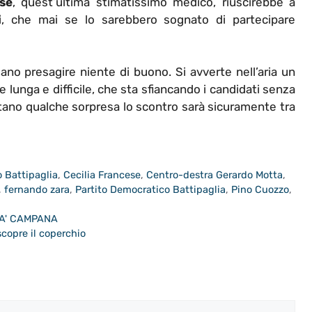
se
, quest’ultima stimatissimo medico, riuscirebbe a
i
, che mai se lo sarebbero sognato di partecipare
no presagire niente di buono. Si avverte nell’aria un
lunga e difficile, che sta sfiancando i candidati senza
tano qualche sorpresa lo scontro sarà sicuramente tra
 Battipaglia
,
Cecilia Francese
,
Centro-destra Gerardo Motta
,
,
fernando zara
,
Partito Democratico Battipaglia
,
Pino Cuozzo
,
TA' CAMPANA
copre il coperchio