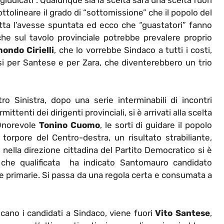
ottolineare il grado di “sottomissione” che il popolo del
ta l’avesse spuntata ed ecco che “guastatori” fanno
he sul tavolo provinciale potrebbe prevalere proprio
ondo Cirielli
, che lo vorrebbe Sindaco a tutti i costi,
esi per Santese e per Zara, che diventerebbero un trio
o Sinistra, dopo una serie interminabili di incontri
ittenti dei dirigenti provinciali, si è arrivati alla scelta
’Onorevole
Tonino Cuomo
, le sorti di guidare il popolo
 torpore del Centro-destra, un risultato strabiliante,
ella direzione cittadina del Partito Democratico si è
che qualificata ha indicato Santomauro candidato
e primarie. Si passa da una regola certa e consumata a
licano i candidati a Sindaco, viene fuori
Vito Santese
,