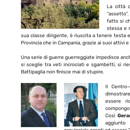
La città 
“assetto”.
fatto si c
stessa e 
sua classe dirigente, è riuscita a tenere testa
Provincia che in Campania, grazie ai suoi attivi e 
Una serie di guerre guerreggiate impedisce anche
si sceglie tra veti incrociati e sgambetti, si r
Battipaglia non finisce mai di stupire.
Il Centro
dimostrare
essere ri
compongono
Così
Gera
aggiunto
provinciale pronti ad essere “