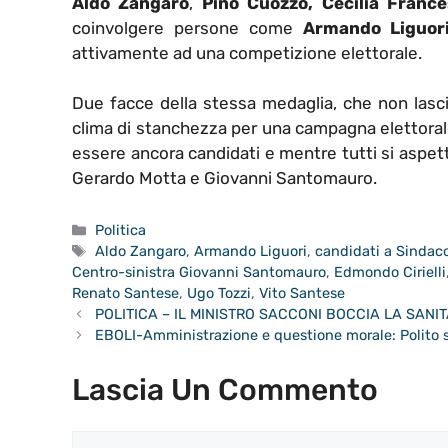
Aldo Zangaro
,
Pino Cuozzo, Cecilia France
coinvolgere persone come
Armando Liguor
attivamente ad una competizione elettorale.
Due facce della stessa medaglia, che non lascia
clima di stanchezza per una campagna elettorale 
essere ancora candidati e mentre tutti si aspet
Gerardo Motta e Giovanni Santomauro.
Categorie
Politica
Tag
Aldo Zangaro
,
Armando Liguori
,
candidati a Sindaco
Centro-sinistra Giovanni Santomauro
,
Edmondo Cirielli
Renato Santese
,
Ugo Tozzi
,
Vito Santese
POLITICA – IL MINISTRO SACCONI BOCCIA LA SANI
EBOLI-Amministrazione e questione morale: Polito s
Lascia Un Commento
Commento