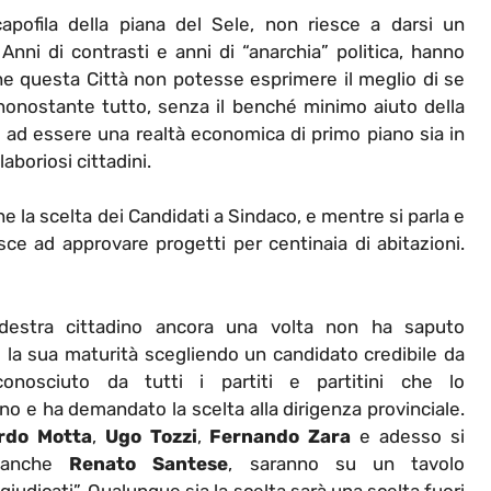
capofila della piana del Sele, non riesce a darsi un
 Anni di contrasti e anni di “anarchia” politica, hanno
he questa Città non potesse esprimere il meglio di se
nonostante tutto, senza il benché minimo aiuto della
 e ad essere una realtà economica di primo piano sia in
laboriosi cittadini.
 la scelta dei Candidati a Sindaco, e mentre si parla e
iesce ad approvare progetti per centinaia di abitazioni.
-destra cittadino ancora una volta non ha saputo
 la sua maturità scegliendo un candidato credibile da
conosciuto da tutti i partiti e partitini che lo
 e ha demandato la scelta alla dirigenza provinciale.
rdo Motta
,
Ugo Tozzi
,
Fernando Zara
e adesso si
 anche
Renato Santese
, saranno su un tavolo
giudicati”. Qualunque sia la scelta sarà una scelta fuori