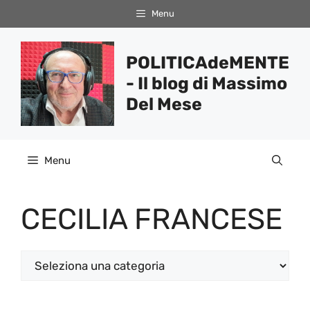
Vai
Menu
al
contenuto
POLITICAdeMENTE
- Il blog di Massimo
Del Mese
Menu
CECILIA FRANCESE
Categorie