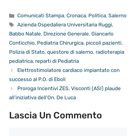
Categorie
Comunicati Stampa
,
Cronaca
,
Politica
,
Salerno
Tag
Azienda Ospedaliera Universitaria Ruggi
,
Babbo Natale
,
Direzione Generale
,
Giancarlo
Conticchio
,
Pediatria Chirurgica
,
piccoli pazienti
,
Polizia di Stato
,
questore di salerno
,
radioterapia
pediatrica
,
reparti di Pediatria
Elettrostimolatore cardiaco impiantato con
successo al P.O. di Eboli
Proroga Incentivi ZES. Visconti (ASI) plaude
all’iniziativa dell’On. De Luca
Lascia Un Commento
Commento