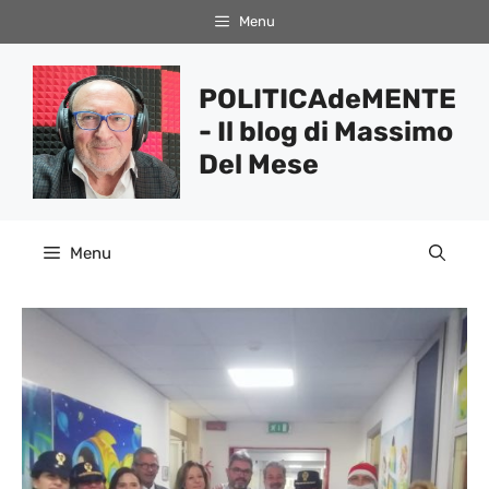
Vai
Menu
al
contenuto
POLITICAdeMENTE
- Il blog di Massimo
Del Mese
Menu