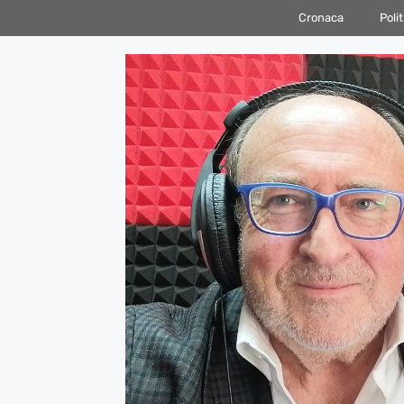
Vai
Cronaca
Polit
al
contenuto