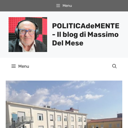
Vai
Menu
al
contenuto
POLITICAdeMENTE
- Il blog di Massimo
Del Mese
Menu