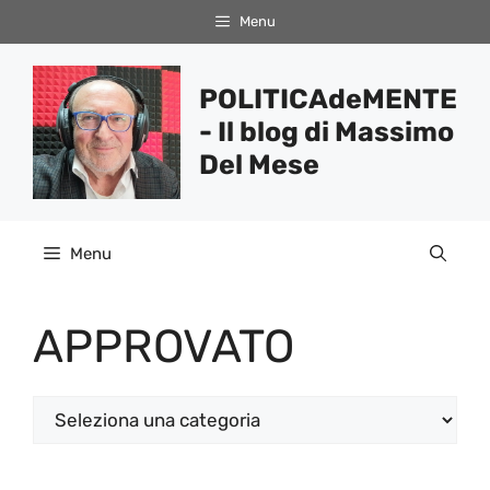
Vai
Menu
al
contenuto
POLITICAdeMENTE
- Il blog di Massimo
Del Mese
Menu
APPROVATO
Categorie