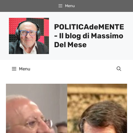
Vai
Menu
al
contenuto
POLITICAdeMENTE
- Il blog di Massimo
Del Mese
Menu