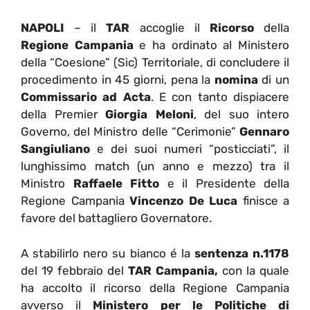
NAPOLI
– il
TAR
accoglie il
Ricorso
della
Regione Campania
e ha ordinato al Ministero
della “Coesione” (Sic) Territoriale, di concludere il
procedimento in 45 giorni, pena la
nomina
di un
Commissario ad Acta
. E con tanto dispiacere
della Premier
Giorgia Meloni
, del suo intero
Governo, del Ministro delle “Cerimonie”
Gennaro
Sangiuliano
e dei suoi numeri “posticciati”, il
lunghissimo match (un anno e mezzo) tra il
Ministro
Raffaele Fitto
e il Presidente della
Regione Campania
Vincenzo De Luca
finisce a
favore del battagliero Governatore.
A stabilirlo nero su bianco é la
sentenza n.1178
del 19 febbraio del
TAR Campania,
con la quale
ha accolto il ricorso della Regione Campania
avverso il
Ministero per le Politiche di