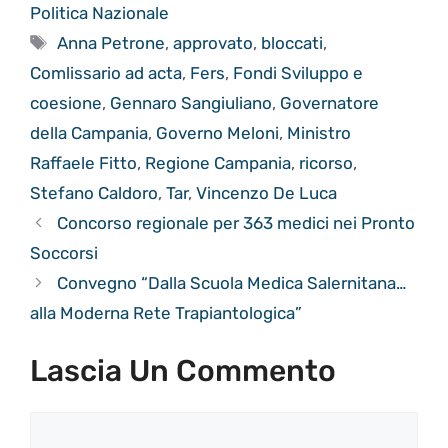
Politica Nazionale
Tag
Anna Petrone
,
approvato
,
bloccati
,
Comlissario ad acta
,
Fers
,
Fondi Sviluppo e
coesione
,
Gennaro Sangiuliano
,
Governatore
della Campania
,
Governo Meloni
,
Ministro
Raffaele Fitto
,
Regione Campania
,
ricorso
,
Stefano Caldoro
,
Tar
,
Vincenzo De Luca
Concorso regionale per 363 medici nei Pronto
Soccorsi
Convegno “Dalla Scuola Medica Salernitana…
alla Moderna Rete Trapiantologica”
Lascia Un Commento
Commento