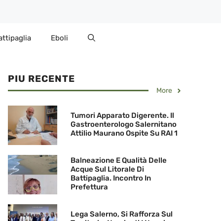
attipaglia
Eboli
PIU RECENTE
More
Tumori Apparato Digerente. Il
Gastroenterologo Salernitano
Attilio Maurano Ospite Su RAI 1
Balneazione E Qualità Delle
Acque Sul Litorale Di
Battipaglia. Incontro In
Prefettura
Lega Salerno, Si Rafforza Sul