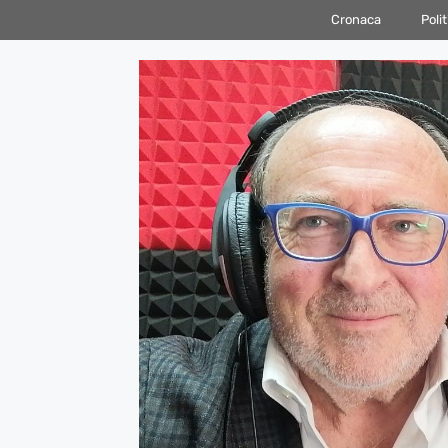
Vai
Cronaca
Polit
al
contenuto