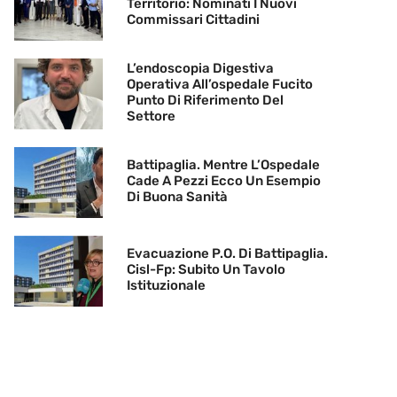
Territorio: Nominati I Nuovi
Commissari Cittadini
L’endoscopia Digestiva
Operativa All’ospedale Fucito
Punto Di Riferimento Del
Settore
Battipaglia. Mentre L’Ospedale
Cade A Pezzi Ecco Un Esempio
Di Buona Sanità
Evacuazione P.O. Di Battipaglia.
Cisl-Fp: Subito Un Tavolo
Istituzionale