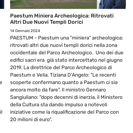
Paestum Miniera Archeologica: Ritrovati
Altri Due Nuovi Templi Dorici
14 Gennaio 2024
PAESTUM - Paestum una "miniera" archeologica:
ritrovati altri due nuovi templi dorici nella zona
occidentale del Parco Archeologico. Uno dei due
edifici sacri era già stato intercettato nel giugno
2019. La direttrice del Parco Archeologico di
Paestum e Velia, Tiziana D'Angelo: "Le recenti
e
scoperte confermano quanto a Paestum ci sia
ancora molto da fare". Il ministro Gennaro
Sangiuliano: "dopo decenni di inerzia, il Ministero
della Cultura sta dando impulso a notevoli
il
iniziative come la riqualificazione del Parco con
20 milioni di euro".