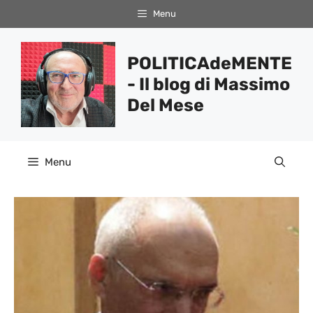
Vai
Menu
al
contenuto
POLITICAdeMENTE
- Il blog di Massimo
Del Mese
Menu