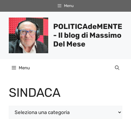
Vai
Menu
al
contenuto
POLITICAdeMENTE
- Il blog di Massimo
Del Mese
Menu
SINDACA
Categorie