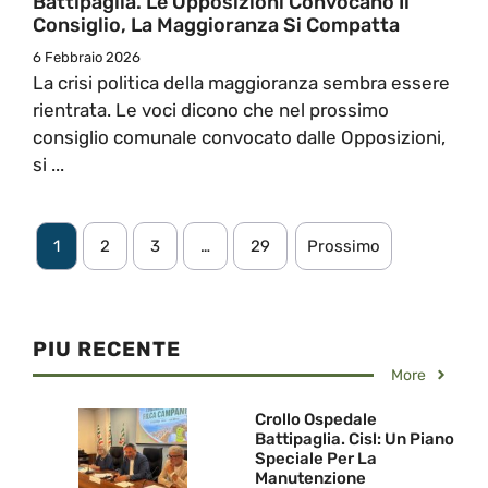
Battipaglia. Le Opposizioni Convocano Il
Consiglio, La Maggioranza Si Compatta
6 Febbraio 2026
La crisi politica della maggioranza sembra essere
rientrata. Le voci dicono che nel prossimo
consiglio comunale convocato dalle Opposizioni,
si ...
1
2
3
…
29
Prossimo
PIU RECENTE
More
Crollo Ospedale
Battipaglia. Cisl: Un Piano
Speciale Per La
Manutenzione