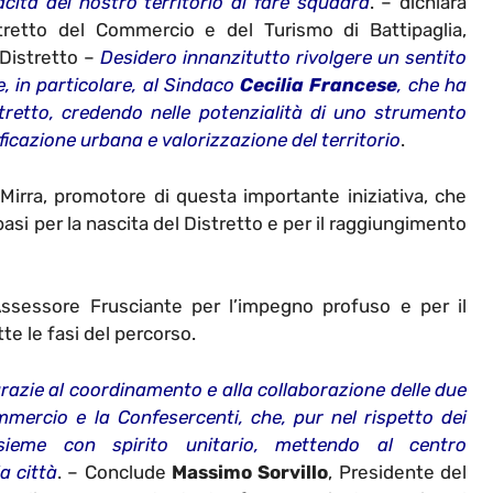
acità del nostro territorio di fare squadra
. – dichiara
tretto del Commercio e del Turismo di Battipaglia,
Distretto –
Desidero innanzitutto rivolgere un sentito
 in particolare, al Sindaco
Cecilia Francese
, che ha
tretto, credendo nelle potenzialità di uno strumento
icazione urbana e valorizzazione del territorio
.
Mirra, promotore di questa importante iniziativa, che
si per la nascita del Distretto e per il raggiungimento
 Assessore Frusciante per l’impegno profuso e per il
te le fasi del percorso.
grazie al coordinamento e alla collaborazione delle due
mmercio e la Confesercenti, che, pur nel rispetto dei
nsieme con spirito unitario, mettendo al centro
a città
.
– Conclude
Massimo Sorvillo
,
Presidente del