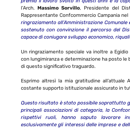
premia il lavoro svolto in questi anni e la cap
l’Arch.
Massimo Sorvillo
,
Presidente del Dis
Rappresentante Confcommercio Campania nel 
ringraziamento all’Amministrazione Comunale e,
sostenuto con convinzione il percorso del Dis
capace di coniugare sviluppo economico, riqualif
Un ringraziamento speciale va inoltre a Egidio 
con lungimiranza e determinazione ha posto le ba
di questo significativo traguardo.
Esprimo altresì la mia gratitudine all’attuale
costante supporto istituzionale assicurato in tut
Questo risultato è stato possibile soprattutto 
principali associazioni di categoria, la Confco
rispettivi ruoli, hanno saputo lavorare i
esclusivamente gli interessi delle imprese e dell