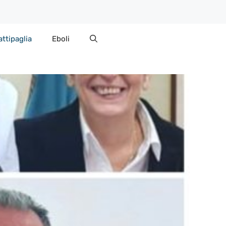
attipaglia
Eboli