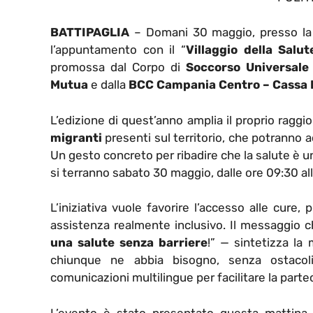
BATTIPAGLIA
– Domani 30 maggio, presso la V
l’appuntamento con il “
Villaggio della Salut
promossa dal Corpo di
Soccorso Universale
Mutua
e dalla
BCC Campania Centro – Cassa R
L’edizione di quest’anno amplia il proprio raggi
migranti
presenti sul territorio, che potranno a
Un gesto concreto per ribadire che la salute è un 
si terranno sabato 30 maggio, dalle ore 09:30 alle
L’iniziativa vuole favorire l’accesso alle cure
assistenza realmente inclusivo. Il messaggio 
una salute senza barriere
!” — sintetizza la
chiunque ne abbia bisogno, senza ostacoli 
comunicazioni multilingue per facilitare la parte
L’evento è stato presentato questa mattina 