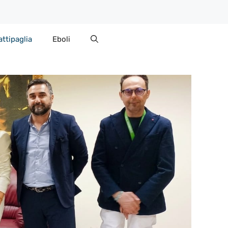
attipaglia
Eboli