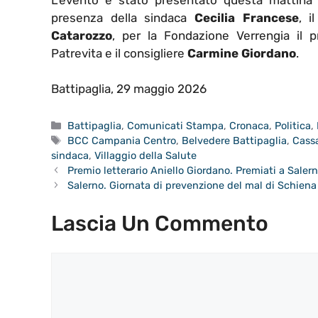
presenza della sindaca
Cecilia Francese
, i
Catarozzo
, per la Fondazione Verrengia il 
Patrevita e il consigliere
Carmine Giordano
.
Battipaglia, 29 maggio 2026
Categorie
Battipaglia
,
Comunicati Stampa
,
Cronaca
,
Politica
,
Tag
BCC Campania Centro
,
Belvedere Battipaglia
,
Cassa
sindaca
,
Villaggio della Salute
Premio letterario Aniello Giordano. Premiati a Salern
Salerno. Giornata di prevenzione del mal di Schiena
Lascia Un Commento
Commento