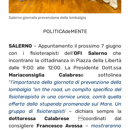
Salerno giornata prevenzione della lombalgiq
POLITICAdeMENTE
SALERNO
– Appuntamento il prossimo 7 giugno
con i fisioterapisti dell’
OFI Salerno
che
incontrano la cittadinanza in Piazza della Libertà
dalle 9:OO alle 12:00. La Presidente Dott.ssa
Mariaconsiglia Calabres
e sottolinea
“
l’importanza della giornata di prevenzione della
lombalgia
“on the road, un compito specifico del
fisioterapista in una cornice unica, com’è quella
offerta dalla stupenda promenade sul Mare. Un
gruppo di fisioterapisti
– dichiara sempre la
dottoressa Calabrese
coordinati dal
consigliere
Francesco Avossa
–
mostreranno