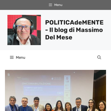
Vai
Menu
al
contenuto
POLITICAdeMENTE
- Il blog di Massimo
Del Mese
Menu