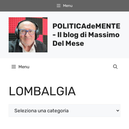
Vai
Menu
al
contenuto
POLITICAdeMENTE
- Il blog di Massimo
Del Mese
Menu
LOMBALGIA
Categorie