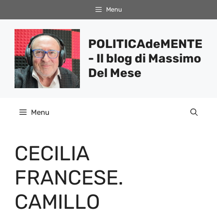
Vai
Menu
al
contenuto
POLITICAdeMENTE
- Il blog di Massimo
Del Mese
Menu
CECILIA
FRANCESE.
CAMILLO