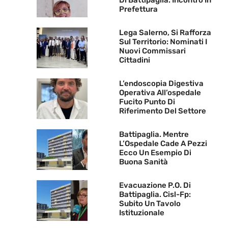
Di Battipaglia. Incontro In
Prefettura
Lega Salerno, Si Rafforza
Sul Territorio: Nominati I
Nuovi Commissari
Cittadini
L’endoscopia Digestiva
Operativa All’ospedale
Fucito Punto Di
Riferimento Del Settore
Battipaglia. Mentre
L’Ospedale Cade A Pezzi
Ecco Un Esempio Di
Buona Sanità
Evacuazione P.O. Di
Battipaglia. Cisl-Fp:
Subito Un Tavolo
Istituzionale