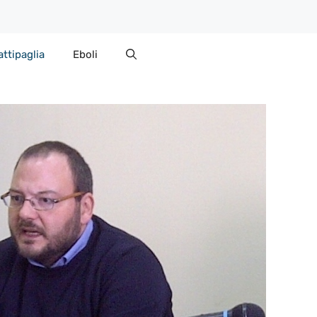
attipaglia
Eboli