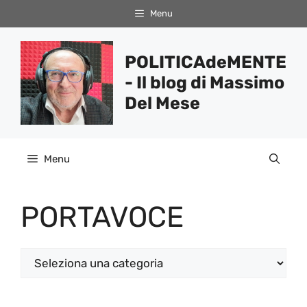
Vai
Menu
al
contenuto
POLITICAdeMENTE
- Il blog di Massimo
Del Mese
Menu
PORTAVOCE
Categorie