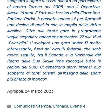
sbagliato il rigore al terzo minuto ha partecipato
al nostro Torneo nel 2005, con il Deportivo.
Aveva 16 anni. E l’attuale terzino della Fiorentina,
Fabiano Parisi, è passato anche lui per Agropoli
una decina di anni fa con la maglia della Virtus
Avellino. Oltre alle tante gare in programma
voglio segnalare anche che mercoledì 27 alle 15 al
“Guariglia” si svolgerà una gara under 17 molto
interessante, fuori dai circuiti federali, che sarà
molto seguita, tra il Canada e la Nazionale del
Regno delle Due Sicilie (che raccoglie tutte le
regioni del Sud). Ci aspettano giorni intensi, alla
scoperta di tanti talenti, all’insegna dello sport
più amato al mondo
».
Agropoli, 24 marzo 2023
Categorie
Comunicati Stampa
,
Cronaca
,
Eventi e