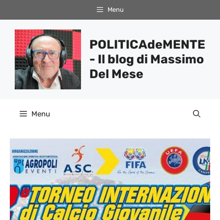
Vai
Menu
al
contenuto
POLITICAdeMENTE
- Il blog di Massimo
Del Mese
Menu