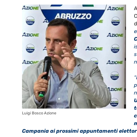
A
C
d
e
C
i
s
n
“
p
n
U
t
Luigi Bosco Azione
c
m
Campania ai prossimi appuntamenti elettora