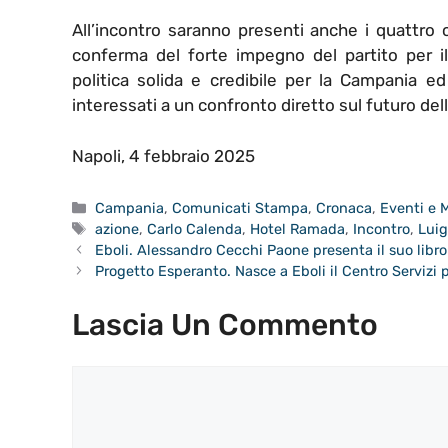
All’incontro saranno presenti anche i quattro c
conferma del forte impegno del partito per il 
politica solida e credibile per la Campania 
interessati a un confronto diretto sul futuro del
Napoli, 4 febbraio 2025
Categorie
Campania
,
Comunicati Stampa
,
Cronaca
,
Eventi e 
Tag
azione
,
Carlo Calenda
,
Hotel Ramada
,
Incontro
,
Luig
Eboli. Alessandro Cecchi Paone presenta il suo lib
Progetto Esperanto. Nasce a Eboli il Centro Servizi p
Lascia Un Commento
Commento