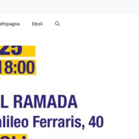
attipaglia
Eboli