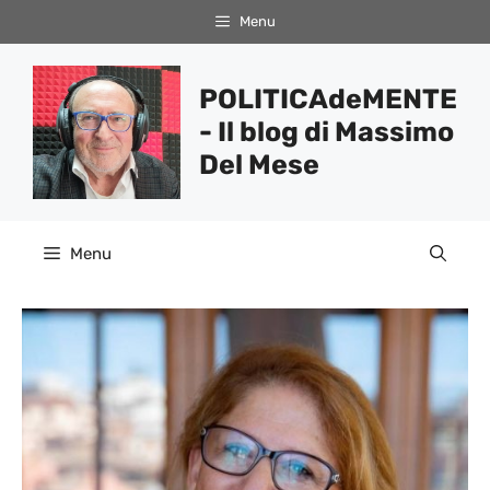
Vai
Menu
al
contenuto
POLITICAdeMENTE
- Il blog di Massimo
Del Mese
Menu