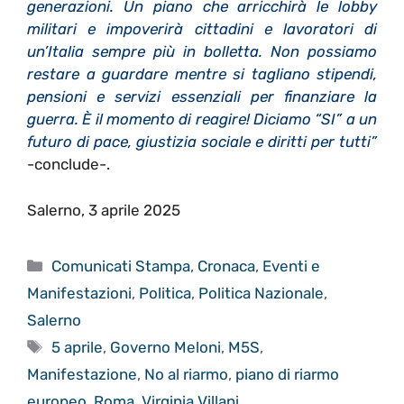
generazioni. Un piano che arricchirà le lobby
militari e impoverirà cittadini e lavoratori di
un’Italia sempre più in bolletta. Non possiamo
restare a guardare mentre si tagliano stipendi,
pensioni e servizi essenziali per finanziare la
guerra. È il momento di reagire! Diciamo “SI” a un
futuro di pace, giustizia sociale e diritti per tutti”
-conclude-.
Salerno, 3 aprile 2025
Categorie
Comunicati Stampa
,
Cronaca
,
Eventi e
Manifestazioni
,
Politica
,
Politica Nazionale
,
Salerno
Tag
5 aprile
,
Governo Meloni
,
M5S
,
Manifestazione
,
No al riarmo
,
piano di riarmo
europeo
,
Roma
,
Virginia Villani