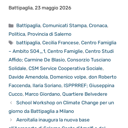
Battipaglia, 23 maggio 2026
Categorie
Battipaglia
,
Comunicati Stampa
,
Cronaca
,
Politica
,
Provincia di Salerno
Tag
battipaglia
,
Cecilia Francese
,
Centro Famiglia
– Ambito S04_1
,
Centro Famiglie
,
Centro Studi
Affido; Carmine De Blasio
,
Consorzio Tusciano
Solidale
,
CSM Service Cooperativa Sociale
,
Davide Amendola
,
Domenico volpe
,
don Roberto
Faccenda
,
Ilaria Soriano
,
ISPPRREF; Giuseppina
Cucco
,
Marco Giordano
,
Quartiere Belvedere
School Workshop on Climate Change per un
giorno da Battipaglia a Milano
Aeroitalia inaugura la nuova base