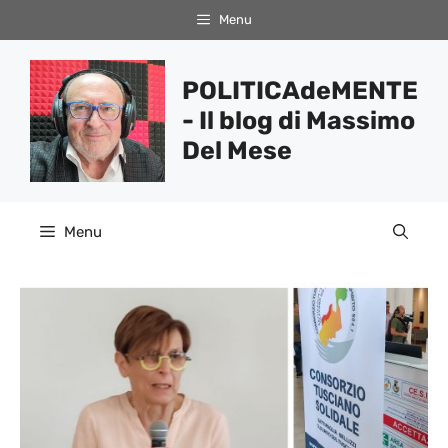
Vai
Menu
al
contenuto
POLITICAdeMENTE
- Il blog di Massimo
Del Mese
Menu