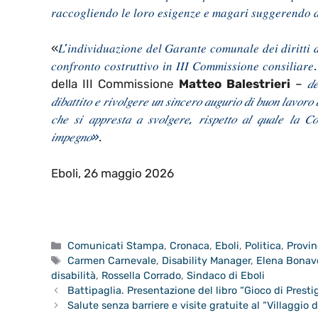
𝑟𝑎𝑐𝑐𝑜𝑔𝑙𝑖𝑒𝑛𝑑𝑜 𝑙𝑒 𝑙𝑜𝑟𝑜 𝑒𝑠𝑖𝑔𝑒𝑛𝑧𝑒 𝑒 𝑚𝑎𝑔𝑎𝑟𝑖 𝑠𝑢𝑔𝑔𝑒𝑟𝑒𝑛𝑑𝑜 𝑎𝑧
«
𝐿’𝑖𝑛𝑑𝑖𝑣𝑖𝑑𝑢𝑎𝑧𝑖𝑜𝑛𝑒 𝑑𝑒𝑙 𝐺𝑎𝑟𝑎𝑛𝑡𝑒 𝑐𝑜𝑚𝑢𝑛𝑎𝑙𝑒 𝑑𝑒𝑖 𝑑𝑖𝑟𝑖𝑡𝑡𝑖 
𝑐𝑜𝑛𝑓𝑟𝑜𝑛𝑡𝑜 𝑐𝑜𝑠𝑡𝑟𝑢𝑡𝑡𝑖𝑣𝑜 𝑖𝑛 𝐼𝐼𝐼 𝐶𝑜𝑚𝑚𝑖𝑠𝑠𝑖𝑜𝑛𝑒 𝑐𝑜𝑛𝑠𝑖𝑙𝑖𝑎𝑟𝑒. 
della III Commissione
Matteo Balestrieri
–
𝑑
𝑑𝑖𝑏𝑎𝑡𝑡𝑖𝑡𝑜 𝑒 𝑟𝑖𝑣𝑜𝑙𝑔𝑒𝑟𝑒 𝑢𝑛 𝑠𝑖𝑛𝑐𝑒𝑟𝑜 𝑎𝑢𝑔𝑢𝑟𝑖𝑜 𝑑𝑖 𝑏𝑢𝑜𝑛 𝑙𝑎𝑣𝑜𝑟𝑜 
𝑐ℎ𝑒 𝑠𝑖 𝑎𝑝𝑝𝑟𝑒𝑠𝑡𝑎 𝑎 𝑠𝑣𝑜𝑙𝑔𝑒𝑟𝑒, 𝑟𝑖𝑠𝑝𝑒𝑡𝑡𝑜 𝑎𝑙 𝑞𝑢𝑎𝑙𝑒 𝑙𝑎 𝐶𝑜𝑚
𝑖𝑚𝑝𝑒𝑔𝑛𝑜»
.
Eboli, 26 maggio 2026
Categorie
Comunicati Stampa
,
Cronaca
,
Eboli
,
Politica
,
Provin
Tag
Carmen Carnevale
,
Disability Manager
,
Elena Bonav
disabilità
,
Rossella Corrado
,
Sindaco di Eboli
Battipaglia. Presentazione del libro “Gioco di Presti
Salute senza barriere e visite gratuite al “Villaggio 