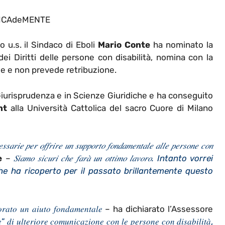
ICAdeMENTE
 u.s. il Sindaco di Eboli
Mario Conte
ha nominato la
i Diritti delle persone con disabilità,
nomina con la
e e non prevede retribuzione.
Giurisprudenza e in Scienze Giuridiche e ha conseguito
nt
alla Università Cattolica del sacro Cuore di Milano
𝑠𝑎𝑟𝑖𝑒 𝑝𝑒𝑟 𝑜𝑓𝑓𝑟𝑖𝑟𝑒 𝑢𝑛 𝑠𝑢𝑝𝑝𝑜𝑟𝑡𝑜 𝑓𝑜𝑛𝑑𝑎𝑚𝑒𝑛𝑡𝑎𝑙𝑒 𝑎𝑙𝑙𝑒 𝑝𝑒𝑟𝑠𝑜𝑛𝑒 𝑐𝑜𝑛
e
–
𝑆𝑖𝑎𝑚𝑜 𝑠𝑖𝑐𝑢𝑟𝑖 𝑐ℎ𝑒 𝑓𝑎𝑟𝑎̀ 𝑢𝑛 𝑜𝑡𝑡𝑖𝑚𝑜 𝑙𝑎𝑣𝑜𝑟𝑜. Intanto vorrei
e ha ricoperto per il passato brillantemente questo
𝑟𝑎𝑡𝑜 𝑢𝑛 𝑎𝑖𝑢𝑡𝑜 𝑓𝑜𝑛𝑑𝑎𝑚𝑒𝑛𝑡𝑎𝑙𝑒
– ha dichiarato l’Assessore
 𝑑𝑖 𝑢𝑙𝑡𝑒𝑟𝑖𝑜𝑟𝑒 𝑐𝑜𝑚𝑢𝑛𝑖𝑐𝑎𝑧𝑖𝑜𝑛𝑒 𝑐𝑜𝑛 𝑙𝑒 𝑝𝑒𝑟𝑠𝑜𝑛𝑒 𝑐𝑜𝑛 𝑑𝑖𝑠𝑎𝑏𝑖𝑙𝑖𝑡𝑎̀,