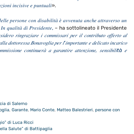
𝑖𝑜𝑛𝑖 𝑖𝑛𝑐𝑖𝑠𝑖𝑣𝑒 𝑒 𝑝𝑢𝑛𝑡𝑢𝑎𝑙𝑖
».
𝑒𝑙𝑙𝑒 𝑝𝑒𝑟𝑠𝑜𝑛𝑒 𝑐𝑜𝑛 𝑑𝑖𝑠𝑎𝑏𝑖𝑙𝑖𝑡𝑎̀ 𝑒̀ 𝑎𝑣𝑣𝑒𝑛𝑢𝑡𝑎 𝑎𝑛𝑐ℎ𝑒 𝑎𝑡𝑡𝑟𝑎𝑣𝑒𝑟𝑠𝑜 𝑢𝑛
𝐼𝑛 𝑞𝑢𝑎𝑙𝑖𝑡𝑎̀ 𝑑𝑖 𝑃𝑟𝑒𝑠𝑖𝑑𝑒𝑛𝑡𝑒,
– ha sottolineato il Presidente
𝑠𝑖𝑑𝑒𝑟𝑜 𝑟𝑖𝑛𝑔𝑟𝑎𝑧𝑖𝑎𝑟𝑒 𝑖 𝑐𝑜𝑚𝑚𝑖𝑠𝑠𝑎𝑟𝑖 𝑝𝑒𝑟 𝑖𝑙 𝑐𝑜𝑛𝑡𝑟𝑖𝑏𝑢𝑡𝑜 𝑜𝑓𝑓𝑒𝑟𝑡𝑜 𝑎𝑙
𝑎𝑙𝑙𝑎 𝑑𝑜𝑡𝑡𝑜𝑟𝑒𝑠𝑠𝑎 𝐵𝑜𝑛𝑎𝑣𝑜𝑔𝑙𝑖𝑎 𝑝𝑒𝑟 𝑙’𝑖𝑚𝑝𝑜𝑟𝑡𝑎𝑛𝑡𝑒 𝑒 𝑑𝑒𝑙𝑖𝑐𝑎𝑡𝑜 𝑖𝑛𝑐𝑎𝑟𝑖𝑐𝑜
𝑚𝑖𝑠𝑠𝑖𝑜𝑛𝑒 𝑐𝑜𝑛𝑡𝑖𝑛𝑢𝑒𝑟𝑎̀ 𝑎 𝑔𝑎𝑟𝑎𝑛𝑡𝑖𝑟𝑒 𝑎𝑡𝑡𝑒𝑛𝑧𝑖𝑜𝑛𝑒, 𝑠𝑒𝑛𝑠𝑖𝑏𝑖𝑙𝑖tà 𝑒
cia di Salerno
oglia
,
Garante
,
Mario Conte
,
Matteo Balestrieri
,
persone con
gio” di Luca Ricci
della Salute” di Battipaglia