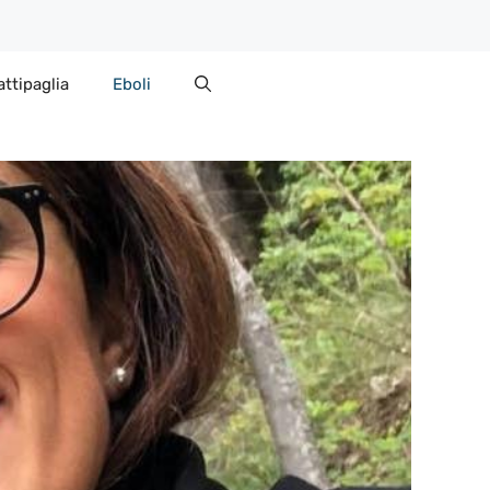
attipaglia
Eboli