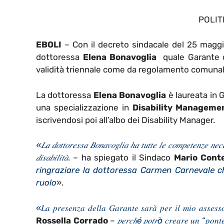
POLIT
EBOLI
– Con il decreto sindacale del 25 maggio
dottoressa
Elena Bonavoglia
quale Garante de
validità triennale come da regolamento comunal
La dottoressa
Elena Bonavoglia
è laureata in 
una specializzazione in
Disability Manageme
iscrivendosi poi all’albo dei Disability Manager.
«𝐿𝑎 𝑑𝑜𝑡𝑡𝑜𝑟𝑒𝑠𝑠𝑎 𝐵𝑜𝑛𝑎𝑣𝑜𝑔𝑙𝑖𝑎 ℎ𝑎 𝑡𝑢𝑡𝑡𝑒 𝑙𝑒 𝑐𝑜𝑚𝑝𝑒𝑡𝑒𝑛𝑧𝑒 𝑛𝑒𝑐𝑒
𝑑𝑖𝑠𝑎𝑏𝑖𝑙𝑖𝑡𝑎̀
. – ha spiegato il Sindaco
Mario Cont
ringraziare la dottoressa Carmen Carnevale ch
ruolo
».
«𝐿𝑎 𝑝𝑟𝑒𝑠𝑒𝑛𝑧𝑎 𝑑𝑒𝑙𝑙𝑎 𝐺𝑎𝑟𝑎𝑛𝑡𝑒 𝑠𝑎𝑟𝑎̀ 𝑝𝑒𝑟 𝑖𝑙 𝑚𝑖𝑜 𝑎𝑠𝑠𝑒𝑠𝑠
Rossella
Corrado
–
𝑝𝑒𝑟𝑐ℎé
𝑝𝑜𝑡𝑟à
𝑐𝑟𝑒𝑎𝑟𝑒 𝑢𝑛 “𝑝𝑜𝑛𝑡𝑒”